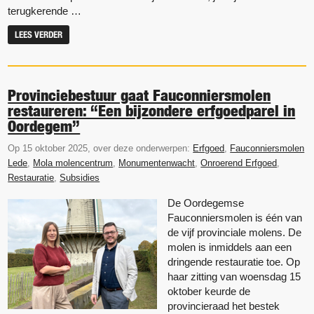
terugkerende …
LEES VERDER
Provinciebestuur gaat Fauconniersmolen
restaureren: “Een bijzondere erfgoedparel in
Oordegem”
Op 15 oktober 2025, over deze onderwerpen:
Erfgoed
,
Fauconniersmolen
Lede
,
Mola molencentrum
,
Monumentenwacht
,
Onroerend Erfgoed
,
Restauratie
,
Subsidies
De Oordegemse
Fauconniersmolen is één van
de vijf provinciale molens. De
molen is inmiddels aan een
dringende restauratie toe. Op
haar zitting van woensdag 15
oktober keurde de
provincieraad het bestek