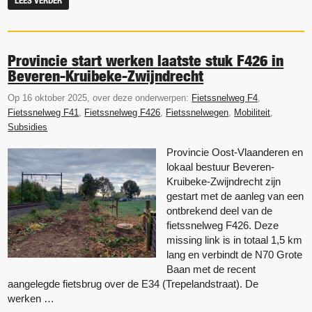
LEES VERDER
Provincie start werken laatste stuk F426 in
Beveren-Kruibeke-Zwijndrecht
Op 16 oktober 2025, over deze onderwerpen:
Fietssnelweg F4
,
Fietssnelweg F41
,
Fietssnelweg F426
,
Fietssnelwegen
,
Mobiliteit
,
Subsidies
Provincie Oost-Vlaanderen en
lokaal bestuur Beveren-
Kruibeke-Zwijndrecht zijn
gestart met de aanleg van een
ontbrekend deel van de
fietssnelweg F426. Deze
missing link is in totaal 1,5 km
lang en verbindt de N70 Grote
Baan met de recent
aangelegde fietsbrug over de E34 (Trepelandstraat). De
werken …