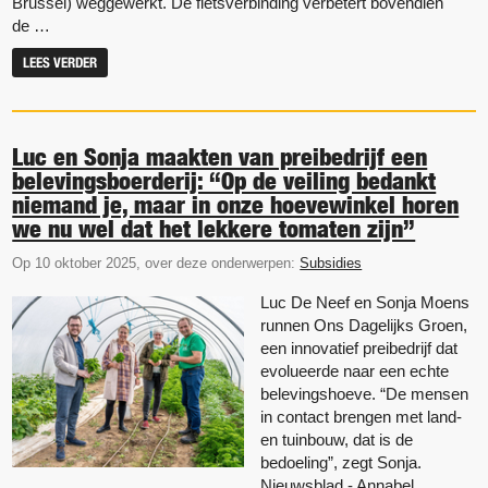
Brussel) weggewerkt. De fietsverbinding verbetert bovendien
de …
LEES VERDER
Luc en Sonja maakten van preibedrijf een
belevingsboerderij: “Op de veiling bedankt
niemand je, maar in onze hoevewinkel horen
we nu wel dat het lekkere tomaten zijn”
Op 10 oktober 2025, over deze onderwerpen:
Subsidies
Luc De Neef en Sonja Moens
runnen Ons Dagelijks Groen,
een innovatief preibedrijf dat
evolueerde naar een echte
belevingshoeve. “De mensen
in contact brengen met land-
en tuinbouw, dat is de
bedoeling”, zegt Sonja.
Nieuwsblad - Annabel