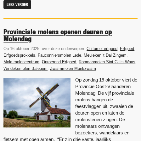
LEES VERDER
Provinciale molens openen deuren op
Molendag
Op 16 oktober 2025, over deze onderwerpen:
Cultureel erfgoed
,
Erfgoed
,
Erfgoedsprokkels
,
Fauconniersmolen Lede
,
Meuleken 't Dal Zingem
,
Mola molencentrum
,
Onroerend Erfgoed
,
Roomanmolen Sint-Gillis-Waas
,
Windekemolen Balegem
,
Zwalmmolen Munkzwalm
Op zondag 19 oktober viert de
Provincie Oost-Vlaanderen
Molendag. De vijf provinciale
molens hangen de
feestvlaggen uit, zwaaien de
deuren open en laten de
molenstenen zingen. De
molenaars ontvangen
bezoekers, wandelaars en
fietsers met open armen. “Er zijn drie vaste, jaarlijks