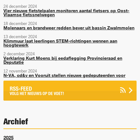
24 december 2024
Vier nieuwe fietstelpalen monitoren aantal fietsers op Oost-
Vlaamse fietssnelwegen
18 december 2024
Molenaars en brandweer redden bever uit bassin Zwalmmolen
13 december 2024
Klimmuur laat leerlingen STEM-richtingen wennen aan
hoogtewerk
2 december 2024
Verklaring Kurt Moens bij eedaflegging Provincieraad en
Deputatie
12 november 2024
N-VA, cd&v en Vooruit stellen nieuwe gedeputeerden voor
RSS-FEED
VOLG HET NIEUWS OP DE VOET!
Archief
2025