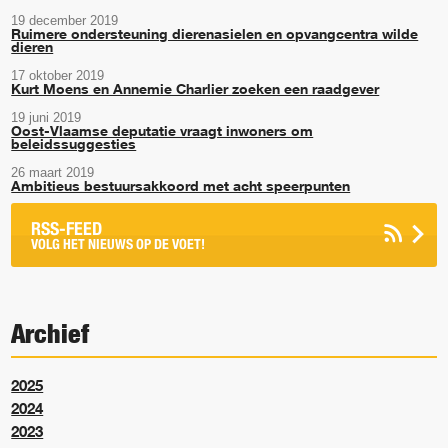
19 december 2019
Ruimere ondersteuning dierenasielen en opvangcentra wilde
dieren
17 oktober 2019
Kurt Moens en Annemie Charlier zoeken een raadgever
19 juni 2019
Oost-Vlaamse deputatie vraagt inwoners om
beleidssuggesties
26 maart 2019
Ambitieus bestuursakkoord met acht speerpunten
RSS-FEED
VOLG HET NIEUWS OP DE VOET!
Archief
2025
2024
2023