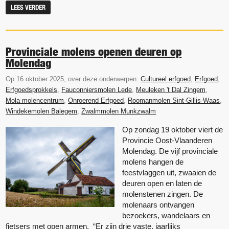
LEES VERDER
Provinciale molens openen deuren op
Molendag
Op 16 oktober 2025, over deze onderwerpen:
Cultureel erfgoed
,
Erfgoed
,
Erfgoedsprokkels
,
Fauconniersmolen Lede
,
Meuleken 't Dal Zingem
,
Mola molencentrum
,
Onroerend Erfgoed
,
Roomanmolen Sint-Gillis-Waas
,
Windekemolen Balegem
,
Zwalmmolen Munkzwalm
Op zondag 19 oktober viert de
Provincie Oost-Vlaanderen
Molendag. De vijf provinciale
molens hangen de
feestvlaggen uit, zwaaien de
deuren open en laten de
molenstenen zingen. De
molenaars ontvangen
bezoekers, wandelaars en
fietsers met open armen. “Er zijn drie vaste, jaarlijks