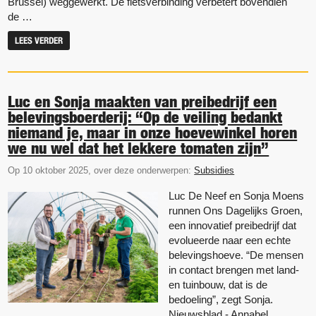
Brussel) weggewerkt. De fietsverbinding verbetert bovendien
de …
LEES VERDER
Luc en Sonja maakten van preibedrijf een
belevingsboerderij: “Op de veiling bedankt
niemand je, maar in onze hoevewinkel horen
we nu wel dat het lekkere tomaten zijn”
Op 10 oktober 2025, over deze onderwerpen:
Subsidies
Luc De Neef en Sonja Moens
runnen Ons Dagelijks Groen,
een innovatief preibedrijf dat
evolueerde naar een echte
belevingshoeve. “De mensen
in contact brengen met land-
en tuinbouw, dat is de
bedoeling”, zegt Sonja.
Nieuwsblad - Annabel