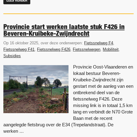
LEES VERDER
Provincie start werken laatste stuk F426 in
Beveren-Kruibeke-Zwijndrecht
Op 16 oktober 2025, over deze onderwerpen:
Fietssnelweg F4
,
Fietssnelweg F41
,
Fietssnelweg F426
,
Fietssnelwegen
,
Mobiliteit
,
Subsidies
Provincie Oost-Vlaanderen en
lokaal bestuur Beveren-
Kruibeke-Zwijndrecht zijn
gestart met de aanleg van een
ontbrekend deel van de
fietssnelweg F426. Deze
missing link is in totaal 1,5 km
lang en verbindt de N70 Grote
Baan met de recent
aangelegde fietsbrug over de E34 (Trepelandstraat). De
werken …