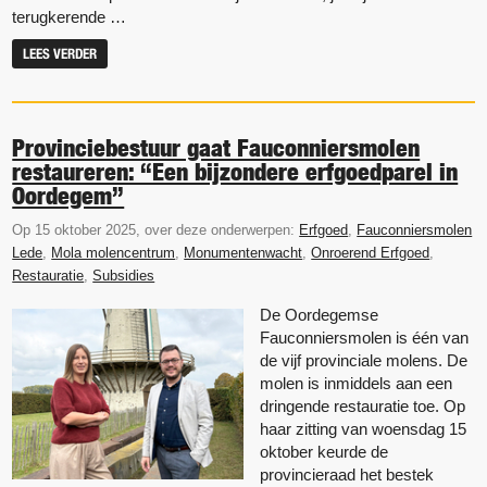
terugkerende …
LEES VERDER
Provinciebestuur gaat Fauconniersmolen
restaureren: “Een bijzondere erfgoedparel in
Oordegem”
Op 15 oktober 2025, over deze onderwerpen:
Erfgoed
,
Fauconniersmolen
Lede
,
Mola molencentrum
,
Monumentenwacht
,
Onroerend Erfgoed
,
Restauratie
,
Subsidies
De Oordegemse
Fauconniersmolen is één van
de vijf provinciale molens. De
molen is inmiddels aan een
dringende restauratie toe. Op
haar zitting van woensdag 15
oktober keurde de
provincieraad het bestek