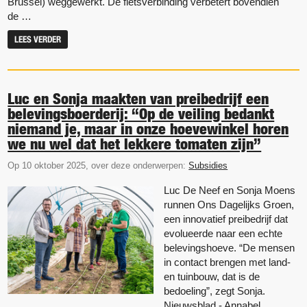
Brussel) weggewerkt. De fietsverbinding verbetert bovendien
de …
LEES VERDER
Luc en Sonja maakten van preibedrijf een
belevingsboerderij: “Op de veiling bedankt
niemand je, maar in onze hoevewinkel horen
we nu wel dat het lekkere tomaten zijn”
Op 10 oktober 2025, over deze onderwerpen:
Subsidies
Luc De Neef en Sonja Moens
runnen Ons Dagelijks Groen,
een innovatief preibedrijf dat
evolueerde naar een echte
belevingshoeve. “De mensen
in contact brengen met land-
en tuinbouw, dat is de
bedoeling”, zegt Sonja.
Nieuwsblad - Annabel