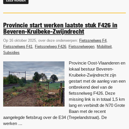
LEES VERDER
Provincie start werken laatste stuk F426 in
Beveren-Kruibeke-Zwijndrecht
Op 16 oktober 2025, over deze onderwerpen:
Fietssnelweg F4
,
Fietssnelweg F41
,
Fietssnelweg F426
,
Fietssnelwegen
,
Mobiliteit
,
Subsidies
Provincie Oost-Vlaanderen en
lokaal bestuur Beveren-
Kruibeke-Zwijndrecht zijn
gestart met de aanleg van een
ontbrekend deel van de
fietssnelweg F426. Deze
missing link is in totaal 1,5 km
lang en verbindt de N70 Grote
Baan met de recent
aangelegde fietsbrug over de E34 (Trepelandstraat). De
werken …