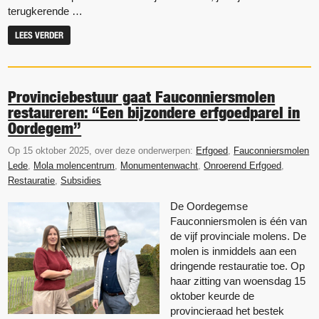
terugkerende …
LEES VERDER
Provinciebestuur gaat Fauconniersmolen
restaureren: “Een bijzondere erfgoedparel in
Oordegem”
Op 15 oktober 2025, over deze onderwerpen:
Erfgoed
,
Fauconniersmolen
Lede
,
Mola molencentrum
,
Monumentenwacht
,
Onroerend Erfgoed
,
Restauratie
,
Subsidies
De Oordegemse
Fauconniersmolen is één van
de vijf provinciale molens. De
molen is inmiddels aan een
dringende restauratie toe. Op
haar zitting van woensdag 15
oktober keurde de
provincieraad het bestek