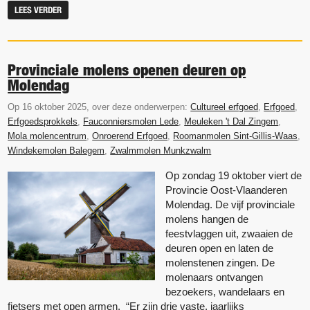
LEES VERDER
Provinciale molens openen deuren op
Molendag
Op 16 oktober 2025, over deze onderwerpen:
Cultureel erfgoed
,
Erfgoed
,
Erfgoedsprokkels
,
Fauconniersmolen Lede
,
Meuleken 't Dal Zingem
,
Mola molencentrum
,
Onroerend Erfgoed
,
Roomanmolen Sint-Gillis-Waas
,
Windekemolen Balegem
,
Zwalmmolen Munkzwalm
Op zondag 19 oktober viert de
Provincie Oost-Vlaanderen
Molendag. De vijf provinciale
molens hangen de
feestvlaggen uit, zwaaien de
deuren open en laten de
molenstenen zingen. De
molenaars ontvangen
bezoekers, wandelaars en
fietsers met open armen. “Er zijn drie vaste, jaarlijks