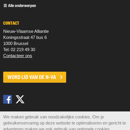
Alle onderwerpen
CONTACT
Nieuw‐Vlaamse Alliantie
Koningsstraat 47 bus 6
1000 Brussel
Tel: 02 219 49 30
Contacteer ons
WORD LID VAN DE
N-VA
Disclaimer
Privacy
Cookies
Sitemap
We maken gebruik van noodzakelijke cookies. Om je
gebruikerservaring op deze website te optimaliseren en gericht te
© 2026 N-VA,
Koningsstraat 47 bus 6, 1000 Brussel •
adverteren maken we ook gebruik van optionele cookies