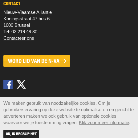
CONTACT
Nieuw‐Vlaamse Alliantie
Koningsstraat 47 bus 6
1000 Brussel
Tel: 02 219 49 30
Contacteer ons
WORD LID VAN DE
N-VA
Disclaimer
Privacy
Cookies
Sitemap
We maken gebruik van noodzakelijke cookies. Om je
gebruikerservaring op deze website te optimaliseren en gericht te
© 2026 N-VA,
Koningsstraat 47 bus 6, 1000 Brussel •
adverteren maken we ook gebruik van optionele cookies
info@n-va.be
•
+32 2 219 49 30
waarvoor we je toestemming vragen.
Klik voor meer informatie
.
OK, IK BEGRIJP HET