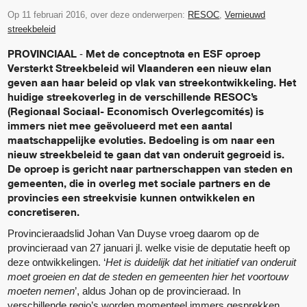
Op 11 februari 2016, over deze onderwerpen:
RESOC
,
Vernieuwd
streekbeleid
PROVINCIAAL
Met de conceptnota en ESF oproep
-
Versterkt Streekbeleid wil Vlaanderen een nieuw elan
geven aan haar beleid op vlak van streekontwikkeling. Het
huidige streekoverleg in de verschillende RESOC’s
(Regionaal Sociaal- Economisch Overlegcomités) is
immers niet mee geëvolueerd met een aantal
maatschappelijke evoluties. Bedoeling is om naar een
nieuw streekbeleid te gaan dat van onderuit gegroeid is.
De oproep is gericht naar partnerschappen van steden en
gemeenten, die in overleg met sociale partners en de
provincies een streekvisie kunnen ontwikkelen en
concretiseren.
Provincieraadslid Johan Van Duyse vroeg daarom op de
provincieraad van 27 januari jl. welke visie de deputatie heeft op
deze ontwikkelingen. ‘
Het is duidelijk dat het initiatief van onderuit
moet groeien en dat de steden en gemeenten hier het voortouw
moeten nemen
’, aldus Johan op de provincieraad. In
verschillende regio’s worden momenteel immers gesprekken