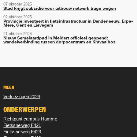
07 oktober 2025
Stad krijgt subsidie voor uitbouw netwerk trage wegen
02 oktober 2025
Provincie investeert in fietsinfrastructuur in Denderleeuw, Erpe-
Mere, Gent en Lievegem
21 oktober 2025
Nieuw Semelaardpad in Meldert officieel geopend:
wandelverbinding tussen dorpscentrum en Kravaalbos
MEER
Verkiezingen 2024
ONDERWERPEN
Richtpunt campus Hamme
Fietssnelweg F421
Fietssnelweg F423