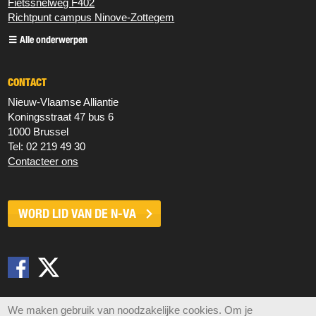
Fietssnelweg F402
Richtpunt campus Ninove-Zottegem
Alle onderwerpen
CONTACT
Nieuw‐Vlaamse Alliantie
Koningsstraat 47 bus 6
1000 Brussel
Tel: 02 219 49 30
Contacteer ons
WORD LID VAN DE
N-VA
Disclaimer
Privacy
Cookies
Sitemap
We maken gebruik van noodzakelijke cookies. Om je