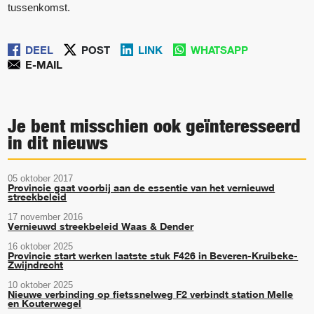
tussenkomst.
DEEL
POST
LINK
WHATSAPP
E-MAIL
Je bent misschien ook geïnteresseerd
in dit nieuws
05 oktober 2017
Provincie gaat voorbij aan de essentie van het vernieuwd
streekbeleid
17 november 2016
Vernieuwd streekbeleid Waas & Dender
16 oktober 2025
Provincie start werken laatste stuk F426 in Beveren-Kruibeke-
Zwijndrecht
10 oktober 2025
Nieuwe verbinding op fietssnelweg F2 verbindt station Melle
en Kouterwegel