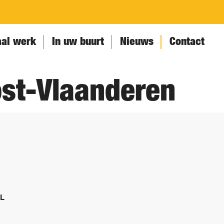
aal werk
In uw buurt
Nieuws
Contact
ost-Vlaanderen
IL