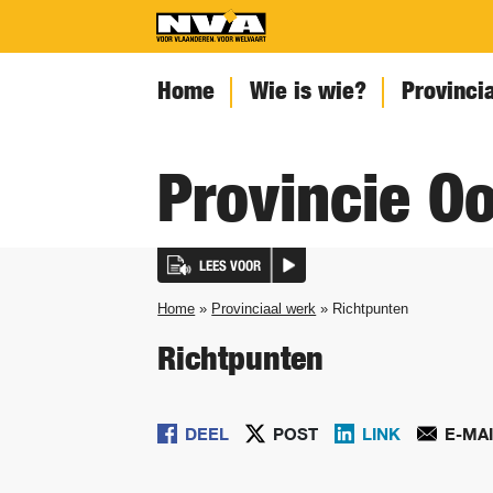
Home
Wie is wie?
Provinci
1
2
3
4
5
Provincie O
LEES VOOR
Home
»
Provinciaal werk
» Richtpunten
Richtpunten
DEEL
POST
LINK
E-MA