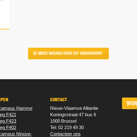
MEER NIEUWS OVER DIT ONDERWERP
RPEN
CONTACT
WOR
t campus Hamme
Nieuw‐Vlaamse Alliantie
weg F421
Koningsstraat 47 bus 6
weg F423
1000 Brussel
weg F402
Tel: 02 219 49 30
 campus Ninove-
Contacteer ons